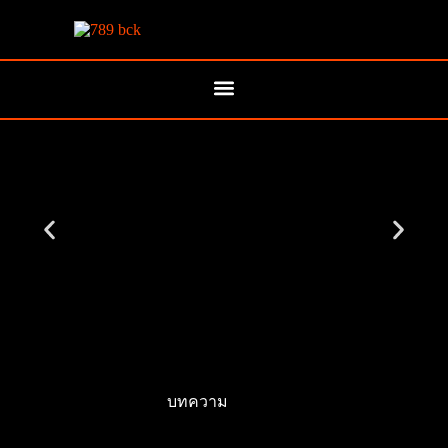
บทความ